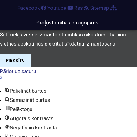
Facebook
Youtube
Rss
Sitemap
Piekļūstamības paziņojums
Šī tīmekļa vietne izmanto statistikas sīkdatnes. Turpinot
vietnes apskati, jūs piekrītat sīkdatņu izmantošanai.
PIEKRĪTU
Pāriet uz saturu
O
p
e
Palielināt burtus
n
t
Samazināt burtus
o
o
Pelēktoņu
b
a
Augstais kontrasts
r
Negatīvais kontrasts
Gaišais fons