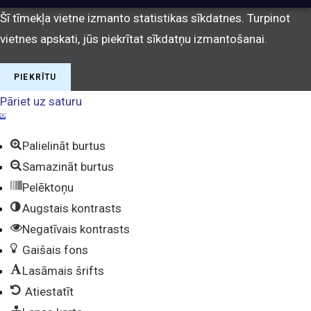
Šī tīmekļa vietne izmanto statistikas sīkdatnes. Turpinot
vietnes apskati, jūs piekrītat sīkdatņu izmantošanai.
PIEKRĪTU
Pāriet uz saturu
O
p
e
Palielināt burtus
n
t
Samazināt burtus
o
o
Pelēktoņu
b
a
Augstais kontrasts
r
Negatīvais kontrasts
Gaišais fons
Lasāmais šrifts
Atiestatīt