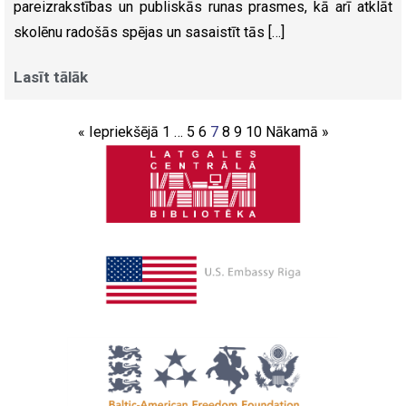
pareizrakstības un publiskās runas prasmes, kā arī atklāt
skolēnu radošās spējas un sasaistīt tās […]
Lasīt tālāk
« Iepriekšējā
1
…
5
6
7
8
9
10
Nākamā »