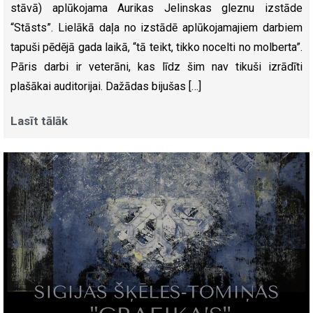
stāvā) aplūkojama Aurikas Jelinskas gleznu izstāde
“Stāsts”. Lielākā daļa no izstādē aplūkojamajiem darbiem
tapuši pēdējā gada laikā, “tā teikt, tikko nocelti no molberta”.
Pāris darbi ir veterāni, kas līdz šim nav tikuši izrādīti
plašākai auditorijai. Dažādas bijušas […]
Lasīt tālāk