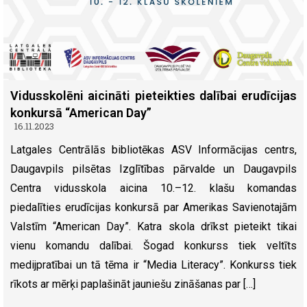
Vidusskolēni aicināti pieteikties dalībai erudīcijas
konkursā “American Day”
16.11.2023
Latgales Centrālās bibliotēkas ASV Informācijas centrs,
Daugavpils pilsētas Izglītības pārvalde un Daugavpils
Centra vidusskola aicina 10.–12. klašu komandas
piedalīties erudīcijas konkursā par Amerikas Savienotajām
Valstīm “American Day”. Katra skola drīkst pieteikt tikai
vienu komandu dalībai. Šogad konkurss tiek veltīts
medijpratībai un tā tēma ir “Media Literacy”. Konkurss tiek
rīkots ar mērķi paplašināt jauniešu zināšanas par […]