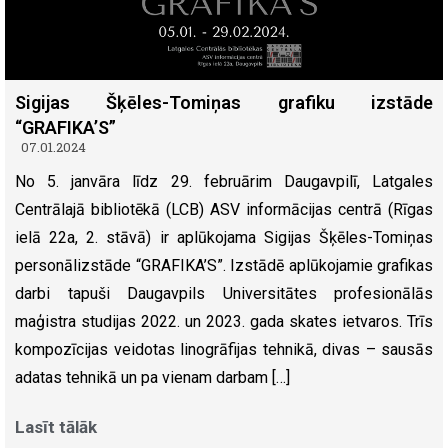
Sigijas Šķēles-Tomiņas grafiku izstāde
“GRAFIKA’S”
07.01.2024
No 5. janvāra līdz 29. februārim Daugavpilī, Latgales
Centrālajā bibliotēkā (LCB) ASV informācijas centrā (Rīgas
ielā 22a, 2. stāvā) ir aplūkojama Sigijas Šķēles-Tomiņas
personālizstāde “GRAFIKA’S”. Izstādē aplūkojamie grafikas
darbi tapuši Daugavpils Universitātes profesionālās
maģistra studijas 2022. un 2023. gada skates ietvaros. Trīs
kompozīcijas veidotas linogrāfijas tehnikā, divas – sausās
adatas tehnikā un pa vienam darbam […]
Lasīt tālāk