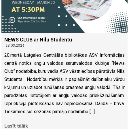
NEWS CLUB ar Nilu Studentu
18.03.2024
20.martā Latgales Centrālās bibliotēkas ASV Informācijas
centrā notiks angļu valodas sarunvalodas klubiņa “News
Club” nodarbība, kuru vadīs ASV vēstniecības pārstāvis Nils
Students. Nodarbību mērķis ir paplašināt dalībnieku vārdu
krājumu un uzlabot runāšanas prasmes angļu valodā. Tās ir
paredzētas lietotājiem ar angļu valodas priekšzināšanām.
Iepriekšējā pieteikšanās nav nepieciešama. Dalība – brīva.
Tiekamies šīs sezonas pirmajā nodarbībā […]
Lasīt tālāk