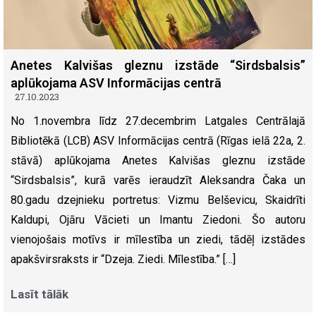
Anetes Kalvišas gleznu izstāde “Sirdsbalsis”
aplūkojama ASV Informācijas centrā
27.10.2023
No 1.novembra līdz 27.decembrim Latgales Centrālajā
Bibliotēkā (LCB) ASV Informācijas centrā (Rīgas ielā 22a, 2.
stāvā) aplūkojama Anetes Kalvišas gleznu izstāde
“Sirdsbalsis”, kurā varēs ieraudzīt Aleksandra Čaka un
80.gadu dzejnieku portretus: Vizmu Belševicu, Skaidrīti
Kaldupi, Ojāru Vācieti un Imantu Ziedoni. Šo autoru
vienojošais motīvs ir mīlestība un ziedi, tādēļ izstādes
apakšvirsraksts ir “Dzeja. Ziedi. Mīlestība.” […]
Lasīt tālāk