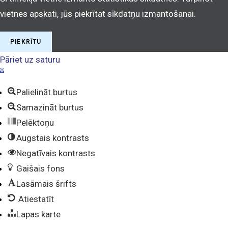
vietnes apskati, jūs piekrītat sīkdatņu izmantošanai.
PIEKRĪTU
Pāriet uz saturu
O
p
e
Palielināt burtus
n
t
Samazināt burtus
o
o
Pelēktoņu
b
a
Augstais kontrasts
r
Negatīvais kontrasts
Gaišais fons
Lasāmais šrifts
Atiestatīt
Lapas karte