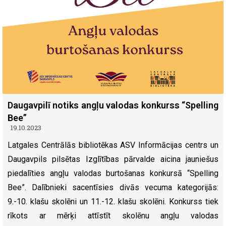
Daugavpilī notiks angļu valodas konkurss “Spelling
Bee”
19.10.2023
Latgales Centrālās bibliotēkas ASV Informācijas centrs un
Daugavpils pilsētas Izglītības pārvalde aicina jauniešus
piedalīties angļu valodas burtošanas konkursā “Spelling
Bee”. Dalībnieki sacentīsies divās vecuma kategorijās:
9.-10. klašu skolēni un 11.-12. klašu skolēni. Konkurss tiek
rīkots ar mērķi attīstīt skolēnu angļu valodas