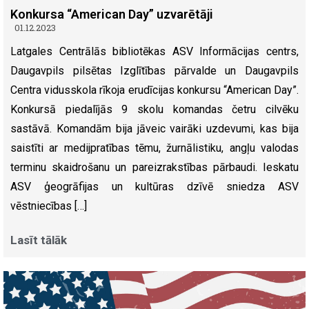
Konkursa “American Day” uzvarētāji
01.12.2023
Latgales Centrālās bibliotēkas ASV Informācijas centrs,
Daugavpils pilsētas Izglītības pārvalde un Daugavpils
Centra vidusskola rīkoja erudīcijas konkursu “American Day”.
Konkursā piedalījās 9 skolu komandas četru cilvēku
sastāvā. Komandām bija jāveic vairāki uzdevumi, kas bija
saistīti ar medijpratības tēmu, žurnālistiku, angļu valodas
terminu skaidrošanu un pareizrakstības pārbaudi. Ieskatu
ASV ģeogrāfijas un kultūras dzīvē sniedza ASV
vēstniecības […]
Lasīt tālāk